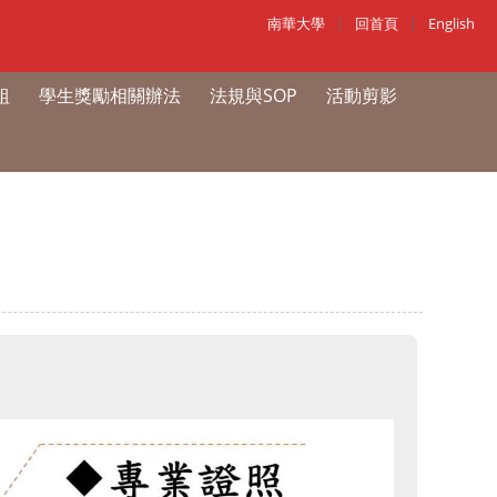
南華大學
|
回首頁
|
English
組
學生獎勵相關辦法
法規與SOP
活動剪影