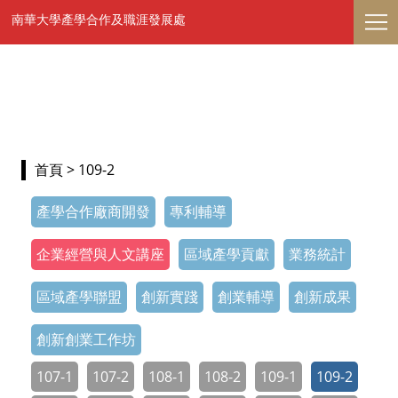
南華大學產學合作及職涯發展處
首頁
> 109-2
產學合作廠商開發
專利輔導
企業經營與人文講座
區域產學貢獻
業務統計
區域產學聯盟
創新實踐
創業輔導
創新成果
創新創業工作坊
107-1
107-2
108-1
108-2
109-1
109-2