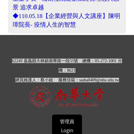
景 追求卓越
◆
110.05.18【企業經營與人文講座】
陳明
璋院長
- 疫情人生的智慧
62249 嘉義縣大林鎮南華路一段55號
總機：05-272-1001 分
機：
8621
網頁維護人：蔡小姐 服務信箱：sasha0409@nhu.edu.tw
管理員
Login