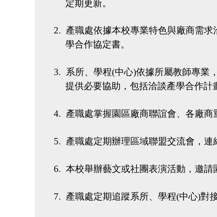
定期更新。
2.
產職處依據本校專業特色與廠商需求
學合作協定書。
3.
系所、學程
(
中心
)
依據所屬教師專業
提供必要協助，包括洽談產學合作計
4.
產職處掌握園區廠商聯誼會、各廠商
5.
產職處定期辦理區域聯盟交流會，連
6.
本校舉辦藝文或社團表演活動，邀請
7.
產職處定期追蹤系所、學程
(
中心
)
對