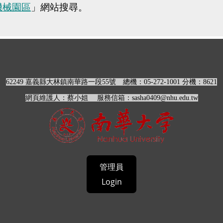
機械園區
」網站搜尋。
62249 嘉義縣大林鎮南華路一段55號
總機：05-272-1001 分機：
8621
網頁維護人：蔡小姐 服務信箱：sasha0409@nhu.edu.tw
管理員
Login