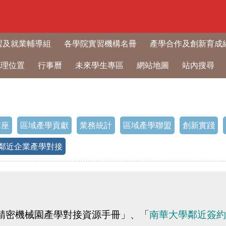
習及就業輔導組
各學院實習機構名冊
產學合作及創新育成
地理位置
行事曆
未來學生專區
網站地圖
站內搜尋
講座
區域產學貢獻
業務統計
區域產學聯盟
創新實踐
鄰近企業產學對接
精密機械園產學對接資源手冊」、「
南華大學鄰近簽