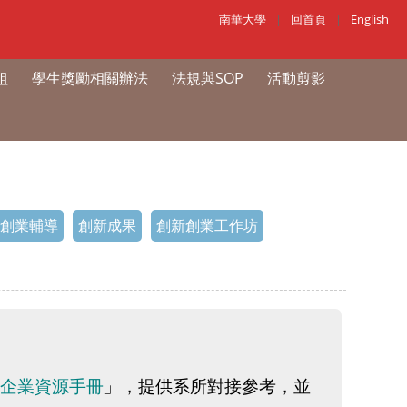
南華大學
|
回首頁
|
English
組
學生獎勵相關辦法
法規與SOP
活動剪影
創業輔導
創新成果
創新創業工作坊
約企業資源手冊
」，提供系所對接參考，並