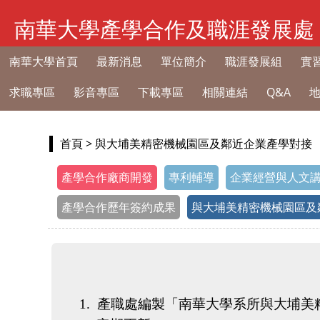
南華大學產學合作及職涯發展處
南華大學首頁
最新消息
單位簡介
職涯發展組
實
求職專區
影音專區
下載專區
相關連結
Q&A
首頁
> 與大埔美精密機械園區及鄰近企業產學對接
產學合作廠商開發
專利輔導
企業經營與人文
產學合作歷年簽約成果
與大埔美精密機械園區及
1.
產職處編製「南華大學系所與大埔美