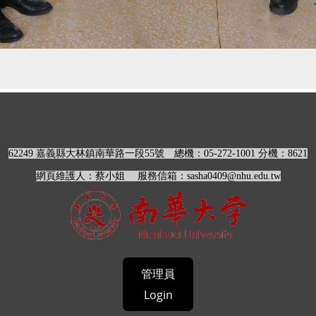
62249 嘉義縣大林鎮南華路一段55號
總機：05-272-1001 分機：
8621
網頁維護人：蔡小姐 服務信箱：sasha0409@nhu.edu.tw
管理員
Login