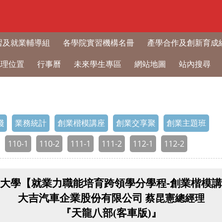
習及就業輔導組
各學院實習機構名冊
產學合作及創新育成
地理位置
行事曆
未來學生專區
網站地圖
站內搜尋
踐
業務統計
創業楷模講座
創業交享聚
創業主題班
110-1
110-2
111-1
111-2
112-1
112-2
-
大學【就業力職能培育跨領學分學程
創業楷模講
大吉汽車企業股份有限公司
蔡昆憲總經理
『天龍八部
(
客車版
)
』