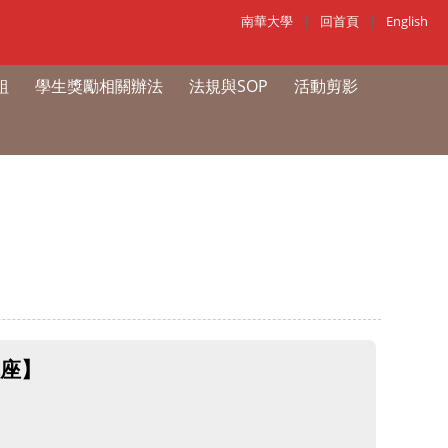
南華大學
|
回首頁
|
English
組
學生獎勵相關辦法
法規與SOP
活動剪影
座】