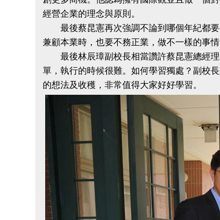
經營企業的理念與原則。
最後蔡昆憲再次強調不論到哪個年紀都要學
兼顧本業時，也要不務正業，做不一樣的事情
最後林辰璋副校長相當讚許蔡昆憲總經理精
單，執行的時候很難。如何學習獨處？副校長
的想法及收穫，非常值得大家好好學習。