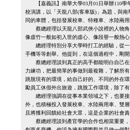
【嘉義訊】南華大學03月01日舉辦110
校演講，以「天龍八部(客車版)」為題，與
同的車體，包括發展校車、特種車、水陸兩用
蔡總經理以天龍八部武俠小說裡的人物角色
像虛竹一般如初入世的虛心、像段譽一般熱心
總經理特別分享大學時打工的經驗，從一開
手機等等創舉。他提到，在這個過程中，剛開
蔡總經理談到真正的高手都能明白自己在武
力練功，把最簡單的事做到最複雜，了解所有
跳脫現有的環境，給自己好的、不同的外在環
勵員工休假外出旅遊，跳脫工作環境，除了有
總經理強調在從事本業領域之下，也要接觸
外，也積極投入發展校車、水陸兩用車、雙層
且將獲利回饋給社會大眾，這是企業的社會責
蔡總經理談到產官學的合作也相當重要，從
創更多商機。他認為擁有國際觀並且做一個對