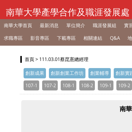
南華大學產學合作及職涯發展處
南華大學首頁
最新消息
單位簡介
職涯發展組
實
求職專區
影音專區
下載專區
相關連結
Q&A
首頁
> 111.03.01蔡昆憲總經理
創新成果
創新創業工作坊
創業輔導
創新實
107-1
107-2
108-1
108-2
109-1
109-2
南華