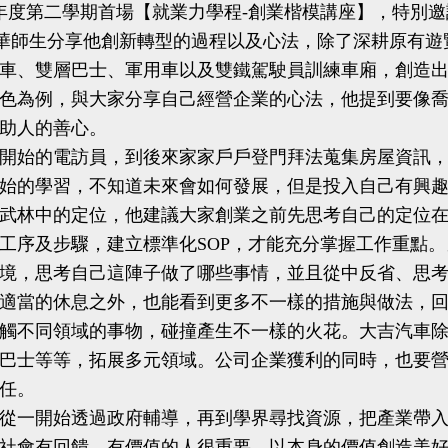
學年度第二學期首場【就業力學程-創業楷模講座】，特別
南華師生分享他創新轉型的過程以及心法，除了深耕原有
車、雙層巴士、軍用車以及雙鐵駕駛員訓練車廂，創造
為例，與大家分享自己經營企業的心法，他提到要像喬
助人的善心。
始的電訪員，到後來家家戶戶登門拜法蒐集房屋資訊，
始的學習，不知道未來會如何發展，但是投入自己有興
林中的定位，他建議大家創業之前先思考自己的定位在
工序及步驟，建立標準化SOP，才能充分掌握工作重點
境，思考自己這陣子做了哪些事情，並且從中反省、思
適當的休息之外，也能看到更多不一樣的措施與做法，
不同領域的事物，碰撞產生不一樣的火花。大吉汽車除
巴士等等，拓展多元領域。公司企業獲利的同時，也要
任。
一開始透過政府輔導，再到學界尋找資源，把產業帶入
社會有回饋、有價值的人很重要，以本身的價值創造美