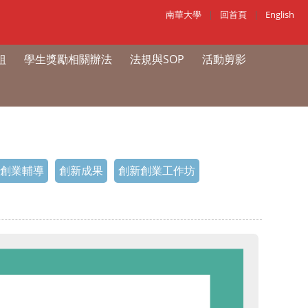
南華大學
|
回首頁
|
English
組
學生獎勵相關辦法
法規與SOP
活動剪影
創業輔導
創新成果
創新創業工作坊