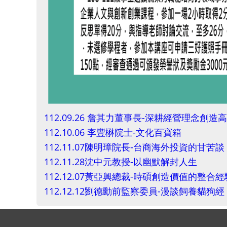
112.09.26 詹其力董事長-深耕經營理念創
112.10.06 李豐楙院士-文化百寶箱
112.11.07陳明璋院長-台商海外投資的甘苦談
112.11.28沈中元教授-以幽默解封人生
112.12.07黃亞興總裁-時碩創造價值的整合經
112.12.12劉德勳前監察委員-漫談飼養貓狗經