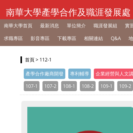
南華大學產學合作及職涯發展處
南華大學首頁
最新消息
單位簡介
職涯發展組
實
求職專區
影音專區
下載專區
相關連結
Q&A
首頁
> 112-1
產學合作廠商開發
專利輔導
企業經營與人文
107-1
107-2
108-1
108-2
109-1
109-2